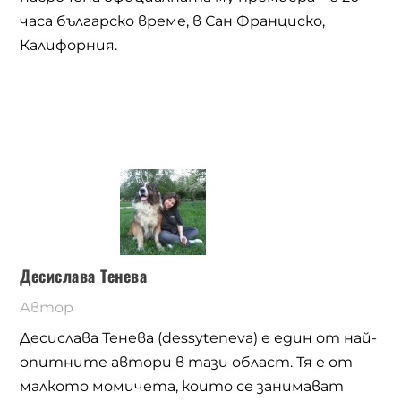
часа българско време, в Сан Франциско,
Калифорния.
Десислава Тенева
Автор
Десислава Тенева (dessyteneva) е един от най-
опитните автори в тази област. Тя е от
малкото момичета, които се занимават