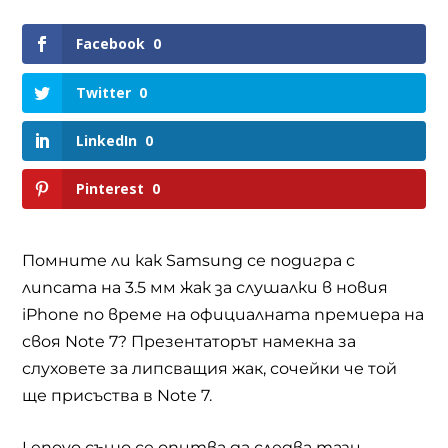
Facebook
0
Twitter
0
LinkedIn
0
Pinterest
0
Помните ли как
Samsung
се подигра с
липсата на 3.5 мм жак за слушалки в новия
iPhone
по време на официалната премиера на
своя
Note 7? Презентаторът намекна за
слуховете за липсващия жак, сочейки че той
ще присъства в Note 7.
Lenovo
също се опитва да следва тази