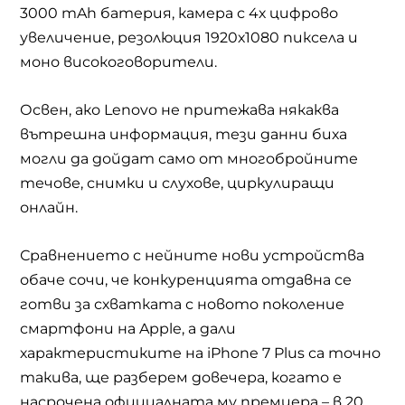
3000 mAh
батерия, камера с 4х цифрово
увеличение, резолюция 1920х1080 пиксела и
моно високоговорители.
Освен, ако
Lenovo
не притежава някаква
вътрешна информация, тези данни биха
могли да дойдат само от многобройните
течове, снимки и слухове, циркулиращи
онлайн.
Сравнението с нейните нови устройства
обаче сочи, че конкуренцията отдавна се
готви за схватката с новото поколение
смартфони на
Apple,
а дали
характеристиките на
iPhone 7 Plus
са точно
такива, ще разберем довечера, когато е
насрочена официалната му премиера – в 20