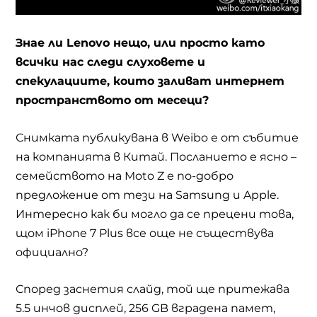
Знае ли
Lenovo
нещо, или просто като
всички нас следи слуховете и
спекулациите, които заливат интернет
пространството от месеци?
Снимката публикувана в
Weibo
е от събитие
на компанията в Китай. Посланието е ясно –
семейството на
Moto Z
е по-добро
предложение от тези на
Samsung
и
Apple.
Интересно как би могло да се прецени това,
щом
iPhone 7 Plus
все още не съществува
официално?
Според заснетия слайд, той ще притежава
5.5 инчов дисплей, 256
GB
вградена памет,