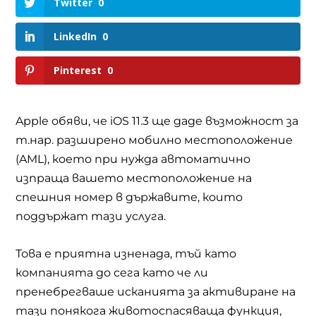
Twitter
0
LinkedIn
0
Pinterest
0
Apple
обяви, че
iOS 11.3
ще даде възможност за
т.нар. разширено мобилно местоположение
(AML),
което при нужда автоматично
изпраща вашето местоположение на
спешния номер в държавите, които
поддържат тази услуга.
Това е приятна изненада, тъй като
компанията до сега като че ли
пренебрегваше исканията за активиране на
тази понякога животоспасяваща функция,