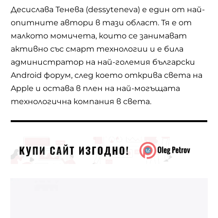
Десислава Тенева (dessyteneva) е един от най-
опитните автори в тази област. Тя е от
малкото момичета, които се занимават
активно със смарт технологии и е била
администратор на най-големия български
Android форум, след което открива света на
Apple и остава в плен на най-могъщата
технологична компания в света.