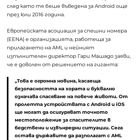
след като тя беше въведена за
Android
още
през юли 2016 година.
Европейската асоциация за спешни номера
(EENA)
е организацията, работеща за
прилагането на
AML
и нейният
изпълнителен директор Гари Машадо заяви,
че е доволен от решението на гиганта:
„
Това е огромна новина, касаеща
безопасността на хората и буквално
означава спасяване на повече животи. От
пролетта устройствата с
Android
и
iOS
ще могат да осигуряват точното
местоположение за спасителите в
бедствени и извънредни ситуации. Сега
остава държавите да разполагат с
AML