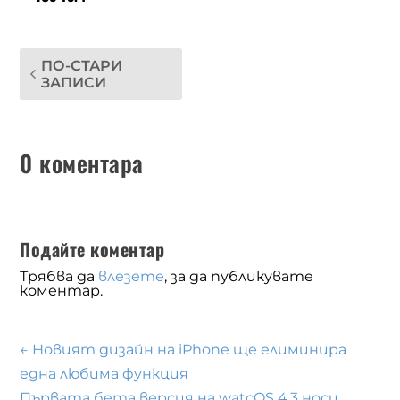
ПО-СТАРИ
ЗАПИСИ
0 коментара
Подайте коментар
Трябва да
влезете
, за да публикувате
коментар.
←
Новият дизайн на iPhone ще елиминира
една любима функция
Първата бета версия на watcOS 4.3 носи