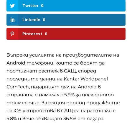
Twitter
0
LinkedIn
0
Pinterest
0
Въпреки усилията на производителите на
Android
телефони, които се борят да
постигнат растеж в САЩ, според
последните данни на
Kantar Worldpanel
ComTech,
пазарният дял на
Android
в
страната е намалал с 5.9% за последното
тримесечие. За същия период продажбите
на
iOS
устройства в САЩ са нарастнали с
5.8% и вече обхващат 36.5% от пазара.