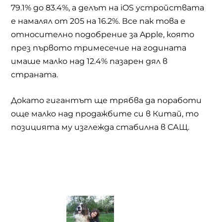
79.1% до 83.4%, а делът на
iOS
устройствата
е намалял от 205 на 16.2%. Все пак това е
относително подобрение за
Apple,
която
през първото тримесечие на годината
имаше малко над 12.4% пазарен дял в
страната.
Докато гигантът ще трябва да поработи
още малко над продажбите си в Китай, то
позицията му изглежда стабилна в САЩ.