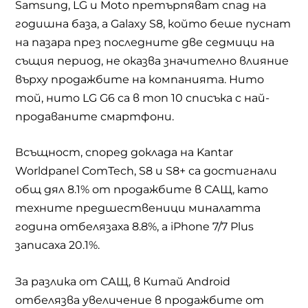
Samsung, LG
и
Moto
претърпяват спад на
годишна база, а
Galaxy S8,
който беше пуснат
на пазара през последните две седмици на
същия период, не оказва значително влияние
върху продажбите на компанията. Нито
той, нито
LG G6
са в топ 10 списъка с най-
продаваните смартфони.
Всъщност, според доклада на
Kantar
Worldpanel ComTech, S8
и
S8+
са достигнали
общ дял 8.1% от продажбите в САЩ, като
техните предшественици миналатта
година отбелязаха 8.8%, а
iPhone 7/7 Plus
записаха 20.1%.
За разлика от САЩ, в Китай
Android
отбелязва увеличение в продажбите от