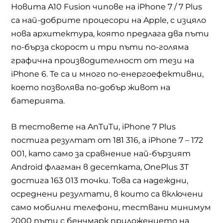
Новита А10
Fusion
чипове на
iPhone 7 / 7 Plus
са най-добрите процесори на
Apple,
с изцяло
нова архитектура, която предлага два пъти
по-бърза скорост и три пъти по-голяма
графична производителност от тези на
iPhone 6.
Те са и много по-енергоефективни,
което позволява по-добър живот на
батерията.
В тестовете на
AnTuTu, iPhone 7 Plus
постига резултат от 181 316, а
iPhone 7 –
172
001
,
като само за сравнение най-бързият
Android
флагман в десетката,
OnePlus 3T
достига 163 013 точки. Това са надеждни,
осреднени резултати, в които са включени
само мобилни телефони, тествани минимум
2000 пъти с бенчмарк приложението на