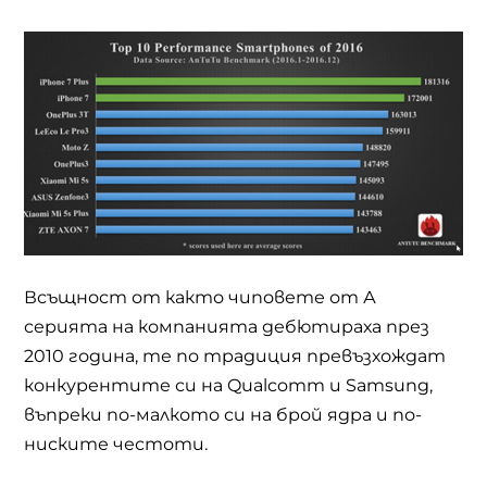
Всъщност от както чиповете от А
серията на компанията дебютираха през
2010 година, те по традиция превъзхождат
конкурентите си на
Qualcomm
и
Samsung,
въпреки по-малкото си на брой ядра и по-
ниските честоти.