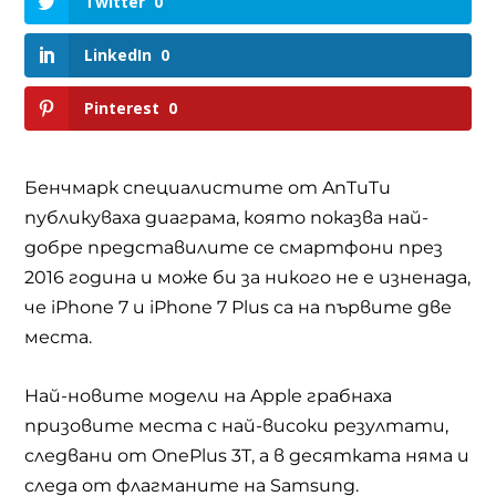
Twitter
0
LinkedIn
0
Pinterest
0
Бенчмарк специалистите от
AnTuTu
публикуваха диаграма, която показва най-
добре представилите се смартфони през
2016 година и може би за никого не е изненада,
че
iPhone 7
и
iPhone 7 Plus
са на първите две
места.
Най-новите модели на
Apple
грабнаха
призовите места с най-високи резултати,
следвани от
OnePlus 3T,
а в десятката няма и
следа от флагманите на
Samsung.