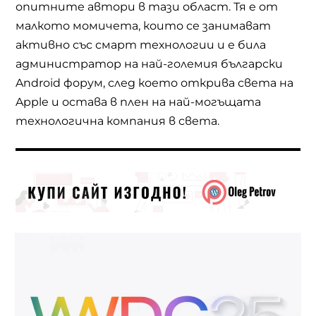
опитните автори в тази област. Тя е от
малкото момичета, които се занимават
активно със смарт технологии и е била
администратор на най-големия български
Android форум, след което открива света на
Apple и остава в плен на най-могъщата
технологична компания в света.