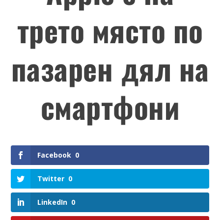
трето място по
пазарен дял на
смартфони
Facebook
0
Twitter
0
LinkedIn
0