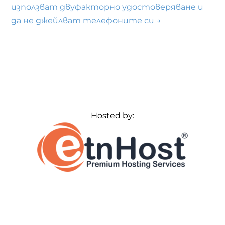
използват двуфакторно удостоверяване и
да не джейлват телефоните си
→
Hosted by: