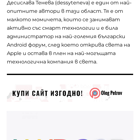
Десислава Тенева (dessyteneva) е един от най-
опитните автори в тази област. Тя е от
малкото момичета, които се занимават
активно със смарт технологии и е била
администратор на най-големия български
Android форум, след което открива света на
Apple и остава в плен на най-могъщата
технологична компания в света.