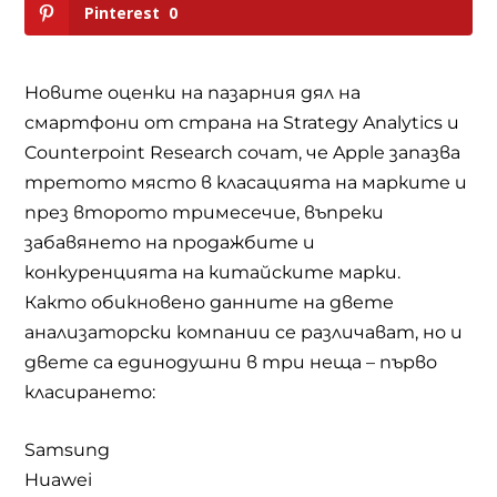
Pinterest
0
Новите оценки на пазарния дял на
смартфони от страна на Strategy Analytics и
Counterpoint Research сочат, че Apple запазва
третото място в класацията на марките и
през второто тримесечие, въпреки
забавянето на продажбите и
конкуренцията на китайските марки.
Както обикновено данните на двете
анализаторски компании се различават, но и
двете са единодушни в три неща – първо
класирането:
Samsung
Huawei