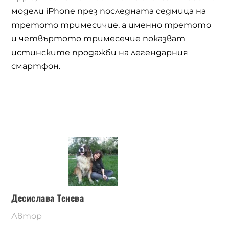
модели iPhone през последната седмица на
третото тримесичие, а именно третото
и четвъртото тримесечие показват
истинските продажби на легендарния
смартфон.
Десислава Тенева
Автор