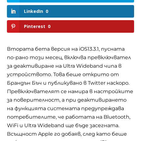
LinkedIn
0
Pinterest
0
Втората бета версия на iOS13.3.1, пусната
по-рано този месец, включва превключвател
за деактивиране на Ultra Wideband чипа в
устройството. Това беше открито от
Брандън Бъч и публикувано в Twitter наскоро.
Превключвателят се намира в настройките
за поверителност, а при деактивирането
на функцията системата предупреждава
потребителите, че работата на Bluetooth,
WiFi и Ultra Wideband ще бъде засегната.
Всъщност Apple го добаяв, след като беше