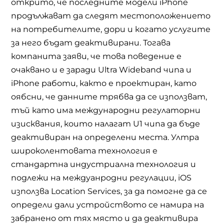
открито, че последните модели iPhone
продължават да следят местоположението
на потребителите, дори и когато услугите
за него бъдат деактивирани. Тогава
компанита заяви, че това поведение е
очаквано и е заради Ultra Wideband чипа и
iPhone работи, както е проектиран, като
оябсни, че данните трябва да се използват,
тъй като има международни регулаторни
изисквания, които налагат U1 чипа да бъде
деактивиран на определени места. Ултра
широколентовата технология е
стандартна индустриална технология и
подлежи на междуанродни регулации, iOS
използва Location Services, за да помогне да се
определи дали устройството се намира на
забранено от тях място и да деактивира