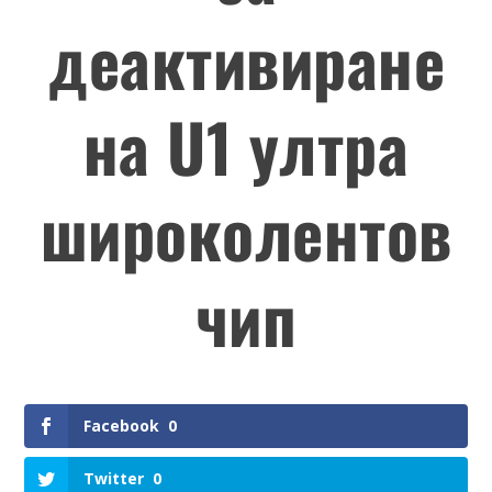
деактивиране
на U1 ултра
широколентов
чип
Facebook
0
Twitter
0