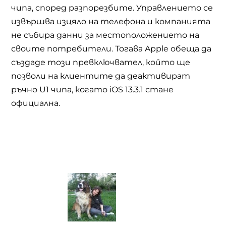
чипа, според разпорезбите. Управлението се
извършва изцяло на телефона и компанията
не събира данни за местоположението на
своите потребители. Тогава Apple обеща да
създаде този превключвател, който ще
позволи на клиентите да деактивират
ръчно U1 чипа, когато iOS 13.3.1 стане
официална.