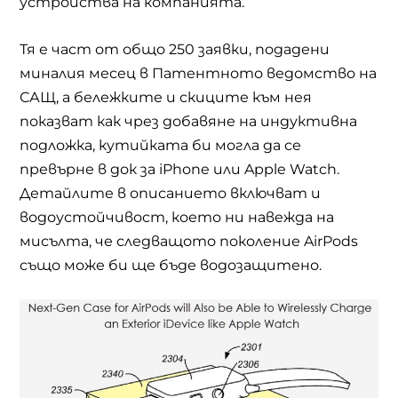
устройства на компанията.
Тя е част от общо 250 заявки, подадени
миналия месец в Патентното ведомство на
САЩ, а бележките и скиците към нея
показват как чрез добавяне на индуктивна
подложка, кутийката би могла да се
превърне в док за iPhone или Apple Watch.
Детайлите в описанието включват и
водоустойчивост, което ни навежда на
мисълта, че следващото поколение AirPods
също може би ще бъде водозащитено.