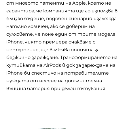
от многото патенти на Apple, което не
гарантира, че компанията ще го използва в
близко бъдеще, подобен сценарий изглежда
напълно логичен, ако се доверим на
сулховете, че поне един от трите модела
iPhone, чиято премиера очакваме с
нетърпение, ще включва опицята за
безжично зареждане. Трансформирането на
кутийката на AirPods в док за зареждане на
iPhone би спестило на потребителите
нуждата от носене на допълнителна
външна батерия при дълги пътувания.