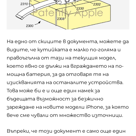
На едно от скиците в документа, можете да
видите, че кутийката е малко по-голяма и
правоъгълна от тази на текущия модел,
което явно се дължи на вграждането на по-
мощна батерия, за да отговаря тя на
изискванията на останалите устройства.
Това може би е и още един намек за
бъдещата възможност за безжично
зареждане на новите модели iPhone, за която
вече сме чували от множество източници.
Въпреки, че този документ е само още един