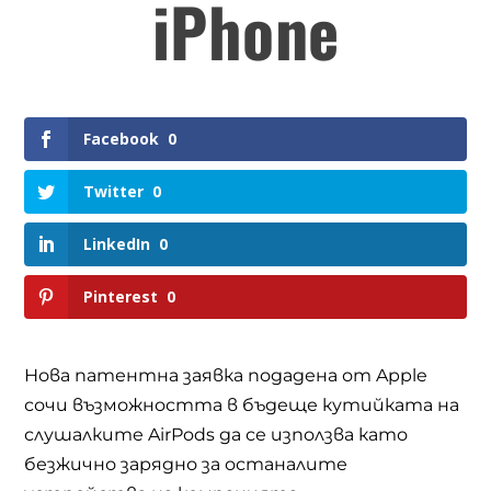
iPhone
Facebook
0
Twitter
0
LinkedIn
0
Pinterest
0
Нова патентна заявка подадена от Apple
сочи възможността в бъдеще кутийката на
слушалките AirPods да се използва като
безжично зарядно за останалите