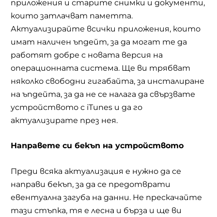
приложения и старите снимки и документи,
които затлачват паметта.
Актуализирайте всички приложения, които
имат наличен ъпдейт, за да могат те да
работят добре с новата версия на
операционната система. Ще ви трябват
няколко свободни гигабайта, за инсталиране
на ъпдейта, за да не се налага да свързвате
устройството с
iTunes
и да го
актуализирате през нея.
Направете си бекъп на устройството
Преди всяка актуализация е нужно да се
направи бекъп, за да се предотврати
евентуална загуба на данни. Не прескачайте
тази стъпка, тя е лесна и бърза и ще ви