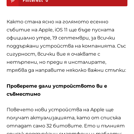
Pinterest
0
Както стана ясно на голямото есенно
събитие на
Apple, iOS 11
ще бъде пусната
официално утре, 19 септември, за всички
поддържани устройства на компанията. Със
сигурност, всички вие я очаквате с
нетърпени, но преди я инсталирате,
трябва да направите няколко важни стъпки:
Проверете дали устройството ви е
съвместимо
Повечето нови устройства на
Apple
ще
получат актуализацията, като от списъка
отпадат само 32 битовите. Ето и пълният
списък поддържани смартфони и таблети: