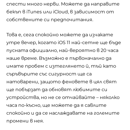
спести много нерви. Можете да направите
бекъп в
iTunes
или
iCloud,
в зависимост от
собствените си предпочитания.
Това е, сега спокойно можете да изчакате
утре вечер, когато
iOS 11
най-сетне ще бъде
пусната официално, най-вероятно в 20 часа
наше време. Възможно е първоначално да
имате пробем с изтеглянето й, тъй като
съръвърите със сигурност ще са
натоварени, защото феновете в цял свят
ще побързат да обновят любимите си
устройства, но не се отчайвайте – няколко
часа по-късно, ще можете да я савлите
спокойно и да се наслаждавате на големите
промени в нея.