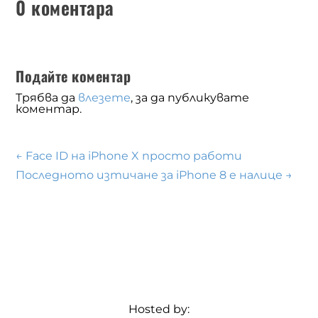
0 коментара
Подайте коментар
Трябва да
влезете
, за да публикувате
коментар.
←
Face ID на iPhone X просто работи
Последното изтичане за iPhone 8 е налице
→
Hosted by: