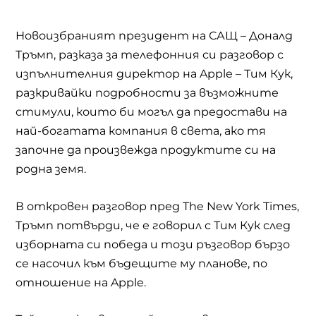
Новоизбраният президент на САЩ – Доналд
Тръмп, разказа за телефонния си разговор с
изпълнителния директор на
Apple –
Тим Кук,
разкривайки подробности за възможните
стимули, които би могъл да предостави на
най-богатата компания в света, ако тя
започне да произвежда продуктите си на
родна земя.
В откровен разговор пред
The New York Times,
Тръмп потвърди, че е говорил с Тим Кук след
изборната си победа и този ръзговор бързо
се насочил към бъдещите му планове, по
отношение на
Apple.