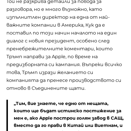
Той не разкрива детайли за повода за
разговора, но е много възможно, като
изпълнитлен директор на една от най-
важните компании в Америка, Кук да е
поставил по този начин началото на един
диалог с новия президент, особено след
пренебрежителните коментари, които
Тръмп направи за
Apple,
по време на
предизборната си кампания. Въпреки всичко
това, Тръмп изрази желанието си
компанията да пренесе производството си
отново в Съединените щати.
„Тим, вие знаете, че едно от нещата,
които ще бъдат истинско постижение за
мен е, ако
Apple
построи голям завод в САЩ,
вместо да го прави в Китай или Виетнам, и