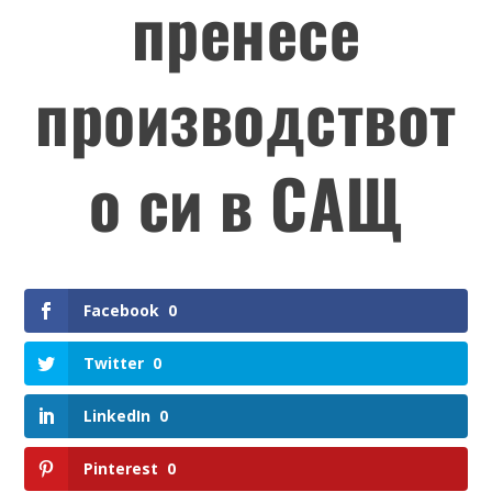
пренесе
производствот
о си в САЩ
Facebook
0
Twitter
0
LinkedIn
0
Pinterest
0