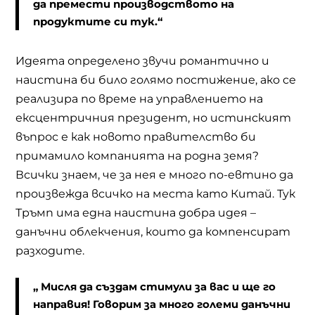
да премести производството на
продуктите си тук.“
Идеята определено звучи романтично и
наистина би било голямо постижение, ако се
реализира по време на управлението на
ексцентричния президент, но истинският
въпрос е как новото правителство би
примамило компанията на родна земя?
Всички знаем, че за нея е много по-евтино да
произвежда всичко на места като Китай. Тук
Тръмп има една наистина добра идея –
данъчни облекчения, които да компенсират
разходите.
„ Мисля да създам стимули за вас и ще го
направия! Говорим за много големи данъчни