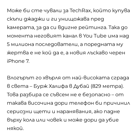
Може би сте чували за
TechRax,
който купува
скъпи джаджи и ги унищожава пред
камерата, за да си вдигне рейтинга. Така до
момента неговият канал в
You Tube
има над
5 милиона последователи, а поредната му
жертва е не кой да е, а новия лъскаво черен
iPhone 7.
Влогърът го хвърля от най-високата сграда
в света – Бурж Халифа в Дубай (829 метра).
Това разбира се съвсем не е безопасно – от
такава височина дори телефон би причинил
сериозни щети и наранявания, ако падне
върху кола или човек и може дори да убие
някой.