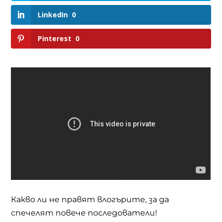
LinkedIn
0
Pinterest
0
Какво ли не правят влогърите, за да
спечелят повече последователи!