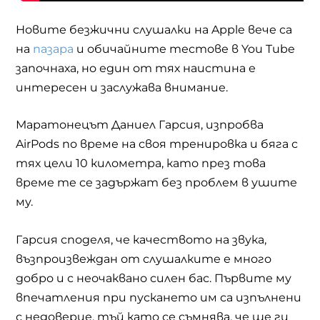
Новите безжични слушалки на
Apple
вече са
на
пазара
и обичайните тестове в
You Tube
започнаха, но един от тях наистина е
интересен и заслужава внимание.
Маратонецът Даниел Гарсия, изпробва
AirPods по време на своя тренировка и бяга с
тях цели 10 километра, като през това
време те се задържат без проблем в ушите
му.
Гарсия споделя, че качеството на звука,
възпроизвеждан от слушалките
е много
добро и с неочаквано силен бас. Първите му
впечатления при пускането им са изпълнени
с недоверие, тъй като се съмнява, че ще ги