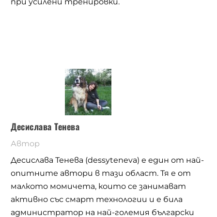
при усилени тренировки.
Десислава Тенева
Автор
Десислава Тенева (dessyteneva) е един от най-
опитните автори в тази област. Тя е от
малкото момичета, които се занимават
активно със смарт технологии и е била
администратор на най-големия български