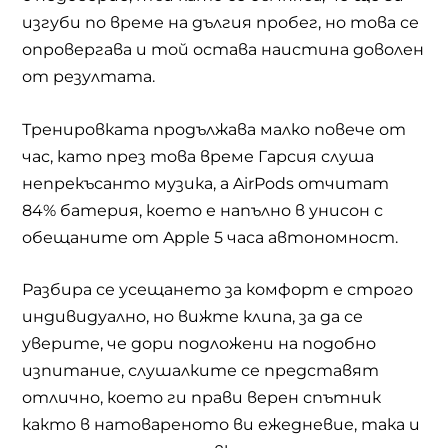
изгуби по време на дългия пробег, но това се
опровергава и той остава наистина доволен
от резултата.
Тренировката продължава малко повече от
час, като през това време Гарсия слуша
непрекъсанто музика, а
AirPods
отчитат
84% батерия, което е напълно в унисон с
обещаните от
Apple
5 часа автономност.
Разбира се усещането за комфорт е строго
индивидуално, но вижте клипа, за да се
уверите, че дори подложени на подобно
изпитание, слушалките се представят
отлично, което ги прави верен спътник
както в натовареното ви ежедневие, така и