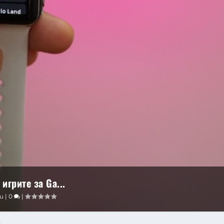
игрите за Ga...
и
|
0
|