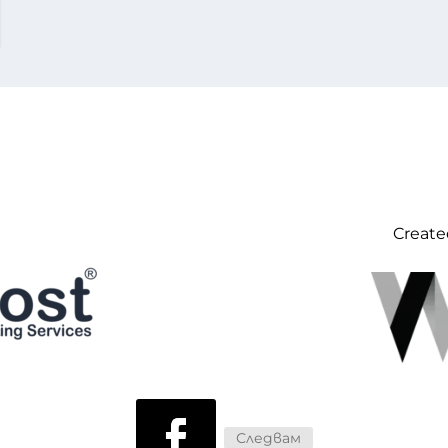
Create
Следвам