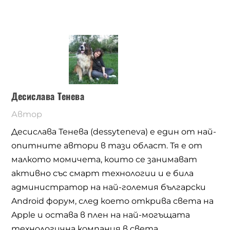
Десислава Тенева
Автор
Десислава Тенева (dessyteneva) е един от най-
опитните автори в тази област. Тя е от
малкото момичета, които се занимават
активно със смарт технологии и е била
администратор на най-големия български
Android форум, след което открива света на
Apple и остава в плен на най-могъщата
технологична компания в света.