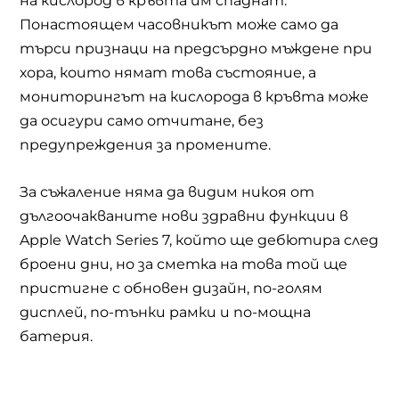
на кислород в кръвта им спаднат.
Понастоящем часовникът може само да
търси признаци на предсърдно мъждене при
хора, които нямат това състояние, а
мониторингът на кислорода в кръвта може
да осигури само отчитане, без
предупреждения за промените.
За съжаление няма да видим никоя от
дългоочакваните нови здравни функции в
Apple Watch Series 7, който ще дебютира след
броени дни, но за сметка на това той ще
пристигне с обновен дизайн, по-голям
дисплей, по-тънки рамки и по-мощна
батерия.