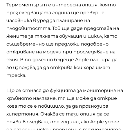
Термометърът е интересна опция, която
през следващата година ще превърне
часовника в уред за планиране на
плодовитостта. Той ще даде представа на
жените за тяхната овулация и цикъл, като
същевременно ще предложи подобрено
откриване на модели при проследяване на
съня. В по-далечно бъдеще Apple планира да
го използва, за да открива кои хора имат
треска.
Що се отнася до фукцията за мониторинг на
кръвното налягане, тя ще може да открие
кога то се е повишило, за да прогнозира
хипертония. Очаква се тази опция да се
появи в следващите години, ако Apple успее
да разреши някои проблеми с технологията.