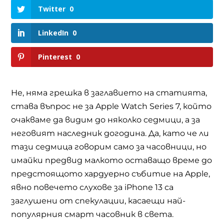
Twitter
0
LinkedIn
0
Pinterest
0
Не, няма грешка в заглавието на статията,
става въпрос не за Apple Watch Series 7, който
очакваме да видим до няколко седмици, а за
неговият наследник догодина. Да, като че ли
тази седмица говорим само за часовници, но
имайки предвид малкото оставащо време до
предстоящото хардуерно събитие на Apple,
явно повечето слухове за iPhone 13 са
заглушени от спекулации, касаещи най-
популярния смарт часовник в света.