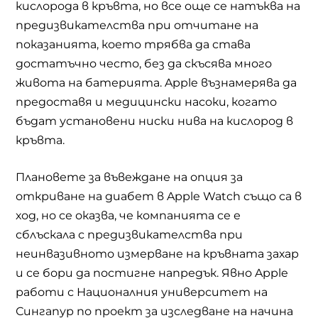
кислорода в кръвта, но все още се натъква на
предизвикателства при отчитане на
показанията, което трябва да става
достатъчно често, без да скъсява много
живота на батерията. Apple възнамерява да
предоставя и медицински насоки, когато
бъдат установени ниски нива на кислород в
кръвта.
Плановете за въвеждане на опция за
откриване на диабет в Apple Watch също са в
ход, но се оказва, че компанията се е
сблъскала с предизвикателства при
неинвазивното измерване на кръвната захар
и се бори да постигне напредък. Явно Apple
работи с Националния университет на
Сингапур по проект за изследване на начина