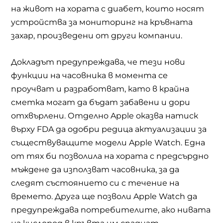
на живот на хората с диабет, които носят
устройства за мониторинг на кръвната
захар, произведени от други компании.
Докладът предупреждава, че тези нови
функции на часовника в момента се
проучват и разработват, като в крайна
сметка могат да бъдат забавени и дори
отхвърлени. Отделно Apple оказва натиск
върху FDA да одобри редица актуализации за
съществуващите модели Apple Watch. Една
от тях би позволила на хората с предсърдно
мъждене да използват часовника, за да
следят състоянието си с течение на
времето. Друга ще позволи Apple Watch да
предупреждава потребителите, ако нивата