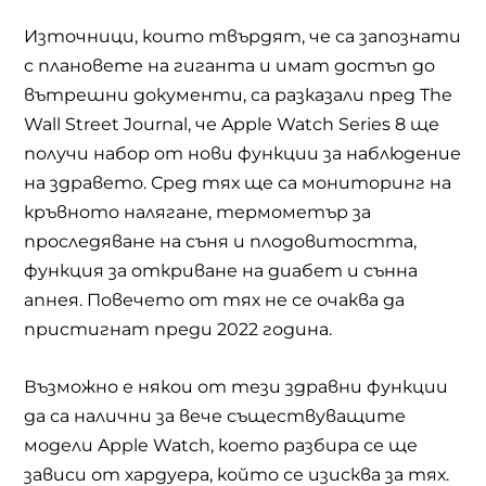
Източници, които твърдят, че са запознати
с плановете на гиганта и имат достъп до
вътрешни документи, са разказали пред The
Wall Street Journal, че Apple Watch Series 8 ще
получи набор от нови функции за наблюдение
на здравето. Сред тях ще са мониторинг на
кръвното налягане, термометър за
проследяване на съня и плодовитостта,
функция за откриване на диабет и сънна
апнея. Повечето от тях не се очаква да
пристигнат преди 2022 година.
Възможно е някои от тези здравни функции
да са налични за вече съществуващите
модели Apple Watch, което разбира се ще
зависи от хардуера, който се изисква за тях.