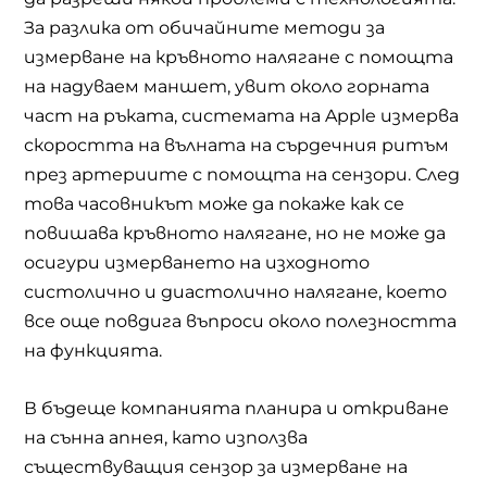
За разлика от обичайните методи за
измерване на кръвното налягане с помощта
на надуваем маншет, увит около горната
част на ръката, системата на Apple измерва
скоростта на вълната на сърдечния ритъм
през артериите с помощта на сензори. След
това часовникът може да покаже как се
повишава кръвното налягане, но не може да
осигури измерването на изходното
систолично и диастолично налягане, което
все още повдига въпроси около полезността
на функцията.
В бъдеще компанията планира и откриване
на сънна апнея, като използва
съществуващия сензор за измерване на