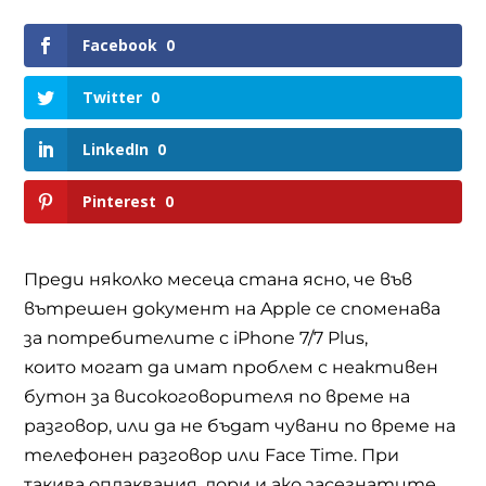
Facebook
0
Twitter
0
LinkedIn
0
Pinterest
0
Преди няколко месеца стана ясно, че във
вътрешен документ на
Apple
се споменава
за потребителите с
iPhone 7/7 Plus,
които
могат да имат проблем с неактивен
бутон за високоговорителя по време на
разговор, или да не бъдат чувани по време на
телефонен разговор или
Facе Time. При
такива оплаквания, дори и а
ко засегнатите