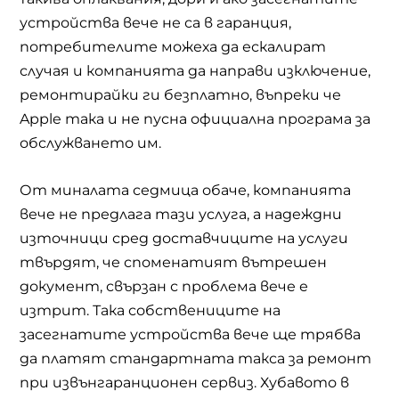
устройства вече не са в гаранция,
потребителите можеха да ескалират
случая и компанията да направи изключение,
ремонтирайки ги безплатно, въпреки че
Apple така и не пусна официална програма за
обслужването им.
От миналата седмица обаче, компанията
вече не предлага тази услуга, а надеждни
източници сред доставчиците на услуги
твърдят, че споменатият вътрешен
документ, свързан с проблема вече е
изтрит. Така собствениците на
засегнатите устройства вече ще трябва
да платят стандартната такса за ремонт
при извънгаранционен сервиз. Хубавото в