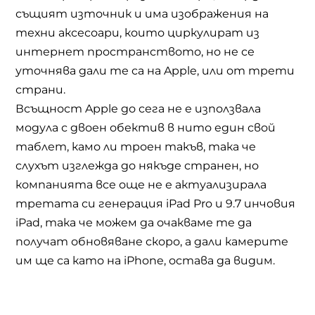
същият източник и има изображения на
техни аксесоари, които циркулират из
интернет пространството, но не се
уточнява дали те са на Apple, или от трети
страни.
Всъщност Apple до сега не е използвала
модула с двоен обектив в нито един свой
таблет, камо ли троен такъв, така че
слухът изглежда до някъде странен, но
компанията все още не е актуализирала
третата си генерация iPad Pro и 9.7 инчовия
iPad, така че можем да очакваме те да
получат обновяване скоро, а дали камерите
им ще са като на iPhone, остава да видим.