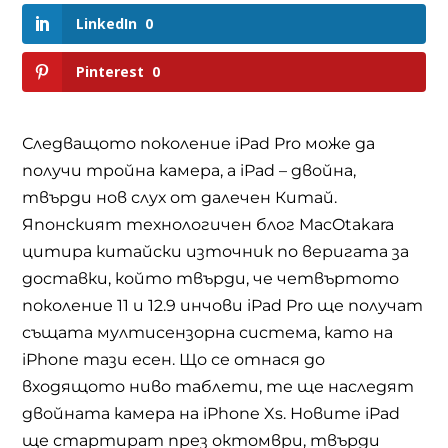
LinkedIn
0
Pinterest
0
Следващото поколение iPad Pro може да
получи тройна камера, а iPad – двойна,
твърди нов слух от далечен Китай.
Японският технологичен блог MacOtakara
цитира китайски източник по веригата за
доставки, който твърди, че четвъртото
поколение 11 и 12.9 инчови iPad Pro ще получат
същата мултисензорна система, като на
iPhone тази есен. Що се отнася до
входящото ниво таблети, те ще наследят
двойната камера на iPhone Xs. Новите iPad
ще стартират през октомври, твърди