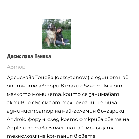
Десислава Тенева
Автор
Десислава Тенева (dessyteneva) е един от най-
опитните автори в тази област. Тя е от
малкото момичета, които се занимават
активно със смарт технологии и е била
администратор на най-големия български
Android форум, след което открива света на
Apple и остава в плен на най-могъщата
технологична компания в света.