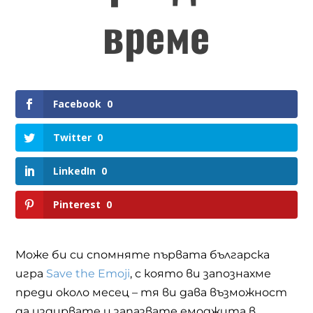
време
Facebook
0
Twitter
0
LinkedIn
0
Pinterest
0
Може би си спомняте първата българска
игра
Save the Emoji
,
с която ви запознахме
преди около месец – тя ви дава възможност
да издирвате и запазвате емоджита в