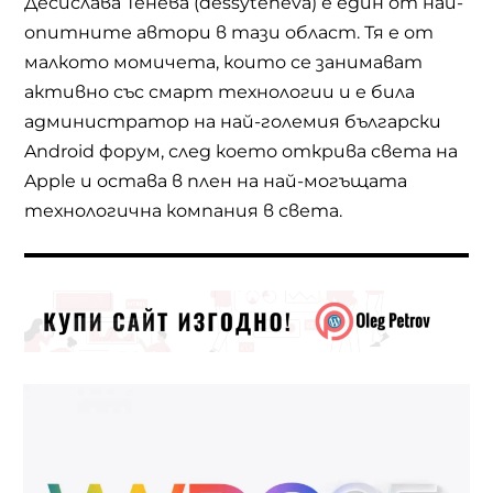
Десислава Тенева (dessyteneva) е един от най-
опитните автори в тази област. Тя е от
малкото момичета, които се занимават
активно със смарт технологии и е била
администратор на най-големия български
Android форум, след което открива света на
Apple и остава в плен на най-могъщата
технологична компания в света.