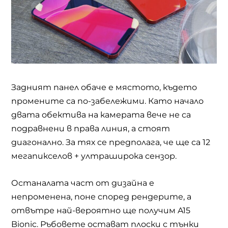
Задният панел обаче е мястото, където
промените са по-забележими. Като начало
двата обектива на камерата вече не са
подравнени в права линия, а стоят
диагонално. За тях се предполага, че ще са 12
мегапикселов + ултраширока сензор.
Останалата част от дизайна е
непроменена, поне според рендерите, а
отвътре най-вероятно ще получим A15
Bionic. Ръбовете остават плоски с тънки