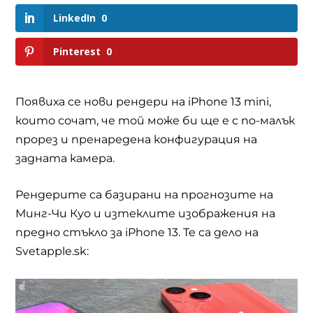
LinkedIn
0
Pinterest
0
Появиха се нови рендери на iPhone 13 mini,
които сочат, че той може би ще е с по-малък
прорез и пренаредена конфигурация на
задната камера.
Рендерите са базирани на прогнозите на
Минг-Чи Куо и изтеклите изображения на
предно стъкло за iPhone 13. Те са дело на
Svetapple.sk: