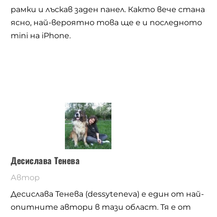
рамки и лъскав заден панел. Както вече стана
ясно, най-вероятно това ще е и последното
mini на iPhone.
Десислава Тенева
Автор
Десислава Тенева (dessyteneva) е един от най-
опитните автори в тази област. Тя е от