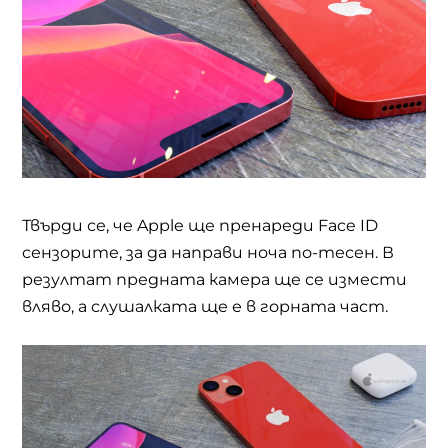
Твърди се, че Apple ще пренареди Face ID
сензорите, за да направи ноча по-тесен. В
резултат предната камера ще се измести
вляво, а слушалката ще е в горната част.