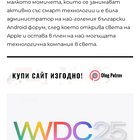
малкото момичета, които се занимават
активно със смарт технологии и е била
администратор на най-големия български
Android форум, след което открива света на
Apple и остава в плен на най-могъщата
технологична компания в света.