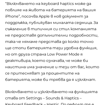
“Включването на keyboard haptics може да
повлияе на живота на батерията на вашия
iPhone”, посочва Apple в нов документ за
поддръжка, публикуван миналата седмица. За
съжаление в типичния си стил компанията
не предоставя допълнителни подробности,
така че нямаме представа до колко точно
ще стопи батерията тази удобна функция,
но от друга страна Low Power Mode я
деактивира, което означава, че може би
наистина има значение и тези от вас, които
се притесняват за процентите на
батерията, може би трябва да я изключат.
Включването и изключването на функцията
става от Settings – Sounds & Haptics –
Keyboard Feedback – Haptic. По дефолт тя е