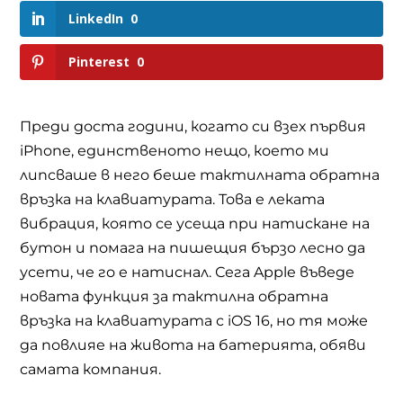
LinkedIn
0
Pinterest
0
Преди доста години, когато си взех първия
iPhone, единственото нещо, което ми
липсваше в него беше тактилната обратна
връзка на клавиатурата. Това е леката
вибрация, която се усеща при натискане на
бутон и помага на пишещия бързо лесно да
усети, че го е натиснал. Сега Apple въведе
новата функция за тактилна обратна
връзка на клавиатурата с iOS 16, но тя може
да повлияе на живота на батерията, обяви
самата компания.