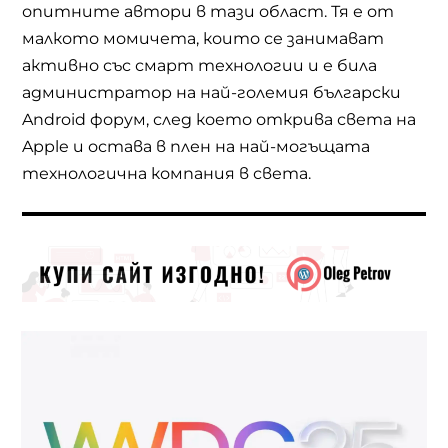
опитните автори в тази област. Тя е от
малкото момичета, които се занимават
активно със смарт технологии и е била
администратор на най-големия български
Android форум, след което открива света на
Apple и остава в плен на най-могъщата
технологична компания в света.