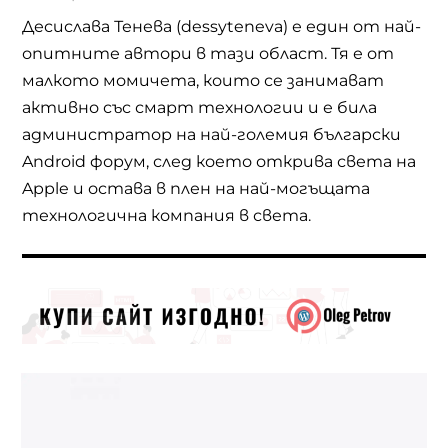
Десислава Тенева (dessyteneva) е един от най-
опитните автори в тази област. Тя е от
малкото момичета, които се занимават
активно със смарт технологии и е била
администратор на най-големия български
Android форум, след което открива света на
Apple и остава в плен на най-могъщата
технологична компания в света.