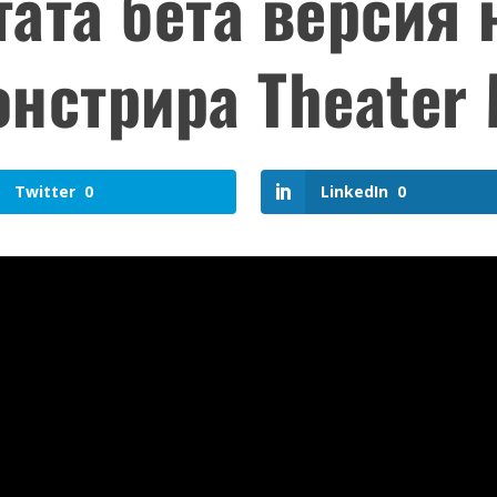
тата бета версия 
нстрира Theater
Twitter
0
LinkedIn
0