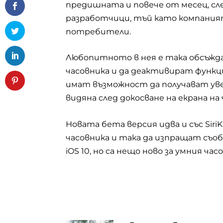
предишната и повече от месец, с
разработчици, тъй като компания
потребители.
Любопитното в нея е така обсъжд
часовника и да деактивират функ
имат възможност да получават уве
видяна след докосване на екрана на
Новата бета версия идва и със
SiriK
часовника и така да изпращат съоб
iOS 10, но са нещо ново за умния часо