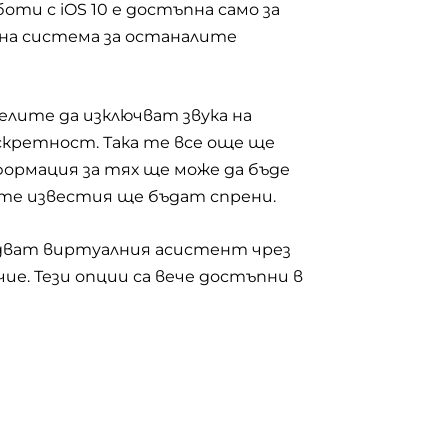
боти с
iOS 10
е достъпна само за
на система за останалите
лите да изключват звука на
скретност. Така те все още ще
ормация за тях ще може да бъде
вите известия ще бъдат спрени.
дват виртуалния асистент чрез
ие. Тези опции са вече достъпни в