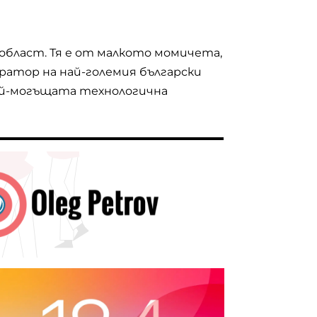
 област. Тя е от малкото момичета,
ратор на най-големия български
 най-могъщата технологична