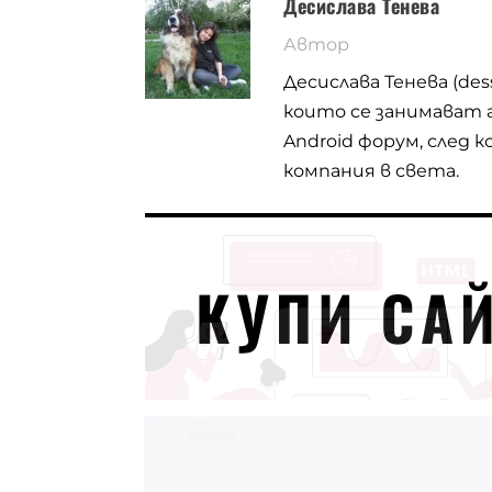
Десислава Тенева
Автор
Десислава Тенева (de
които се занимават 
Android форум, след 
компания в света.