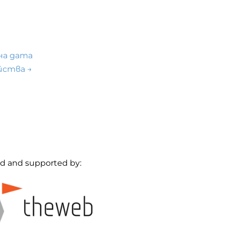
шна дата
ойства
→
d and supported by: