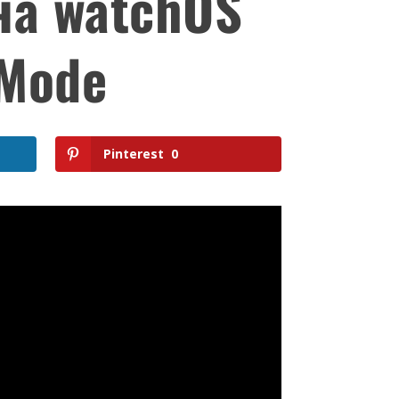
на watchOS
 Mode
Pinterest
0