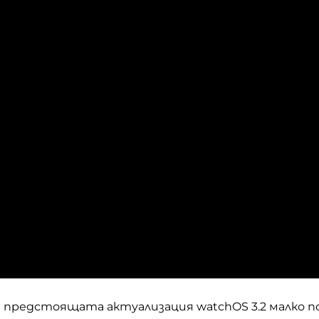
на предстоящата актуализация
watchOS 3.2
малко п