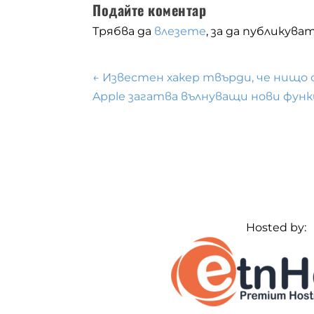
Подайте коментар
Трябва да
влезете
, за да публикув
←
Известен хакер твърди, че нищо о
Apple загатва вълнуващи нови функ
Hosted by: