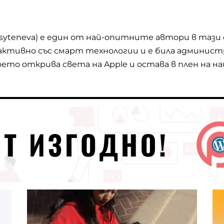
ssyteneva) е един от най-опитните автори в тази
активно със смарт технологии и е била админист
което открива света на Apple и остава в плен на