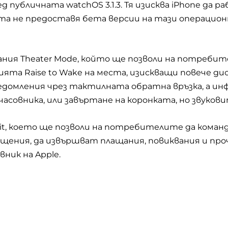
лед публичната
watchOS 3.1.3.
Тя изисква
iPhone
да ра
та не предоставя бета версии на тази операцион
ания
Theater Mode,
който ще позволи на потребите
цията
Raise to Wake
на места, изискващи повече ди
домления чрез тактилната обратна връзка, а инф
 часовника, или завъртане на коронката, но звуко
it,
което ще позволи на потребителите да коман
щения, да извършват плащания, повиквания и проч
вник на Apple.