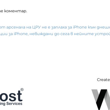
ате коментар.
т арсенала на ЦРУ не е заплаха за iPhone към дне
ции за iPhone, невиждани до сега в нейните устр
Create