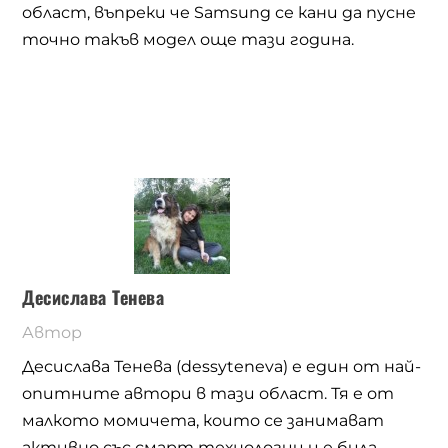
област, въпреки че
Samsung
се кани да пусне
точно такъв модел още тази година.
Десислава Тенева
Автор
Десислава Тенева (dessyteneva) е един от най-
опитните автори в тази област. Тя е от
малкото момичета, които се занимават
активно със смарт технологии и е била