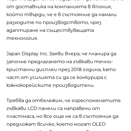
от доставчика на компанията в Япония,
който твърди, че е в състояние да намали
разходите по производството, чрез
адаптиране на съществуващата
технология.
Japan Display Inc
. Заяви вчера, че планира да
започне предлагането на гъвкави течно-
кристални дисплеи през 2018 година, като
част от усилията си да се конкурира с
южнокорейските производители.
Трябва да отбележим, че гореспоменатите
гъвкави
LCD
панели са направени от
пластмаса, но все още не са в състояние да
предложат всичко, което могат
OLED