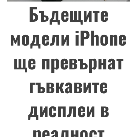
Бъдещите
модели iPhone
ще превърнат
гъвкавите
дисплеи в
реалност