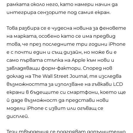
рамката около него, като намери начин да
интегрира сензорите под самия екран.
Това разбира се е чудесна новина за феновете
на марката, особено като се има предвид
това, че през последните три години
iPhone
е с почти един и същ дизайн, но
може би е
само първата стъпка на
Apple
към нови и
завладяващи форм-фактори. Според нов
доклад на
The Wall Street Journal,
тя изследва
възможността за използване на гъвкави
LCD
екрани в бъдещите си смартфони, което ще
й даде възможност да представи нови
модели
iPhone
с извит или огъващ се
дисплей.
Тези твърдения се подгряват допълнително