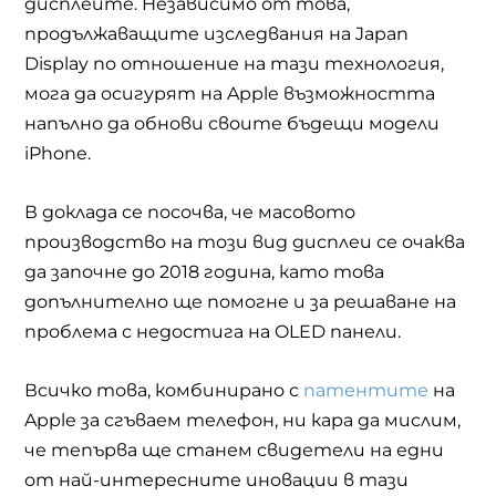
дисплеите. Независимо от това,
продължаващите изследвания на
Japan
Display
по отношение на тази технология,
мога да осигурят на
Apple
възможността
напълно да обнови своите бъдещи модели
iPhone.
В доклада се посочва, че масовото
производство на този вид дисплеи се очаква
да започне до 2018 година, като това
допълнително ще помогне и за решаване на
проблема с недостига на
OLED
панели.
Всичко това, комбинирано с
патентите
на
Apple
за сгъваем телефон, ни кара да мислим,
че тепърва ще станем свидетели на едни
от най-интересните иновации в тази