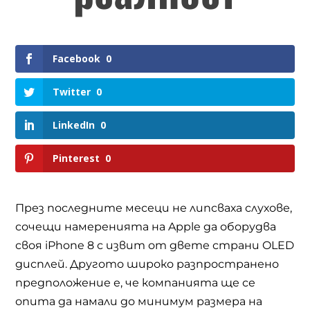
Facebook
0
Twitter
0
LinkedIn
0
Pinterest
0
През последните месеци не липсваха слухове,
сочещи намеренията на
Apple
да оборудва
своя
iPhone 8
с извит от двете страни
OLED
дисплей. Другото широко разпространено
предположение е, че компанията ще се
опита да намали до минимум размера на